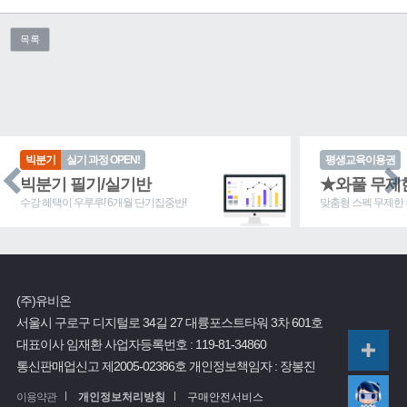
목록
빅분기
실기 과정 OPEN!
평생교육이용권
빅분기 필기/실기반
★와풀 무제
수강 혜택이 우루루! 6개월 단기집중반!
맞춤형 스펙 무제한 
(주)유비온
서울시 구로구 디지털로 34길 27 대륭포스트타워 3차 601호
대표이사 임재환
사업자등록번호 :
119-81-34860
통신판매업신고 제2005-02386호
개인정보책임자 : 장봉진
이용약관
개인정보처리방침
구매안전서비스