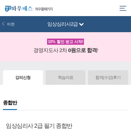
와우풀패키지
임상심리사2급
이전
10% 할인 받고 시작!
경영지도사 2차
0원으로 합격
!
강의신청
학습자료
합격(수강)후기
종합반
임상심리사 2급 필기 종합반