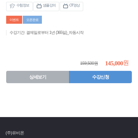
수험정보
샘플강의
OT영상
이벤트
오픈완료
수강기간: 결제일로부터 1년 (365일)_자동시작
원
145,000
159,500원
상세보기
수강신청
(주)유비온