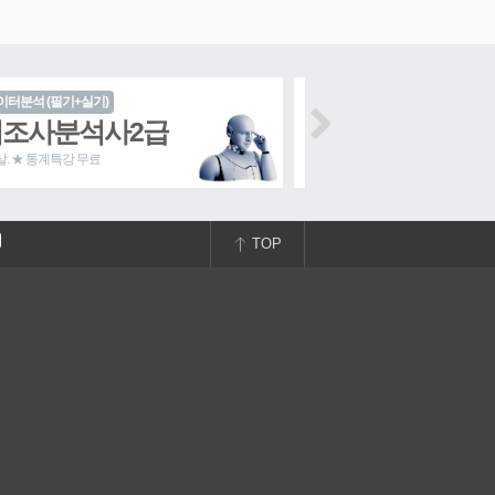
이터분석 (필기+실기)
빅분기
실기 과정 OPEN!
조사분석사2급
빅분기 필기/실
.살. ★ 통계특강 무료
수강 혜택이 우루루! 6개월 단기집
TOP