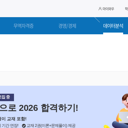
마이와우
학
무역자격증
경영/경제
데이터분석
중
로 2026 합격하기!
교재 포함!
 연장!
교재 2권(이론+문제풀이) 제공