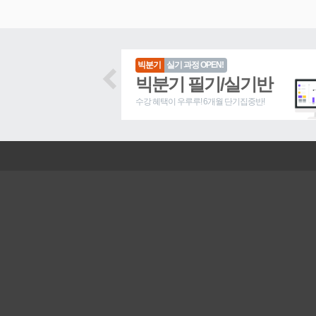
)
빅분기
실기 과정 OPEN!
사2급
빅분기 필기/실기반
수강 혜택이 우루루! 6개월 단기집중반!