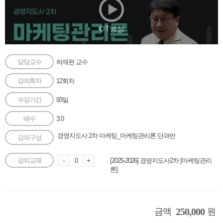
OT영상
담당교수
허재완 교수
강의회차
12회차
수강기간
93일
배수
3.0
경영지도사 2차 마케팅_마케팅관리론 단과반
강의구성
강의교재
-
0
+
[2025-2026] 경영지도사2차 [마케팅관리
론]
250,000
금액
원