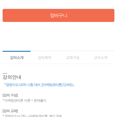
장바구니
강의소개
강의회차
교재구성
교수소개
강
의안내
『경영지도사2차 시험 대비_[마케팅관리론] 단과반』
[강의 구성]
* 마케팅관리론 이론 + 문제풀이
[강의 교재]
* 경영지도사 2차 – 마케팅관리론_별도구매