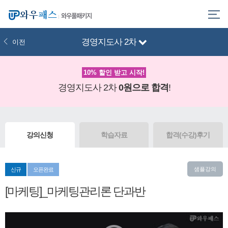
와우풀패키지
경영지도사 2차
이전
10% 할인 받고 시작!
경영지도사 2차
0원으로 합격
!
강의신청
학습자료
합격(수강)후기
샘플강의
신규
오픈완료
[마케팅]_마케팅관리론 단과반