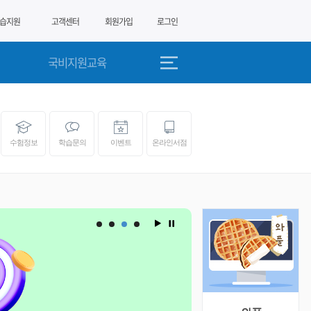
습지원
고객센터
회원가입
로그인
국비지원교육
수험정보
학습문의
이벤트
온라인서점
경제 경
TES
2026
시사상식