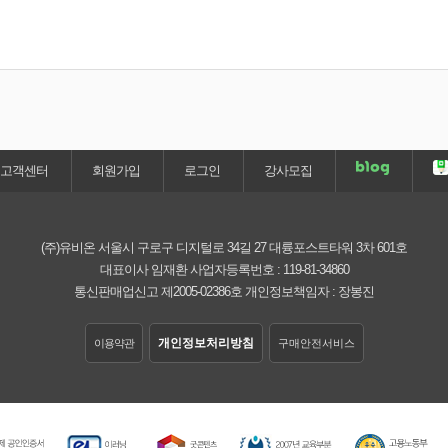
고객센터
회원가입
로그인
강사모집
(주)유비온
서울시 구로구 디지털로 34길 27 대륭포스트타워 3차 601호
대표이사 임재환
사업자등록번호 :
119-81-34860
통신판매업신고 제2005-02386호
개인정보책임자 : 장봉진
개인정보처리방침
이용약관
구매안전서비스