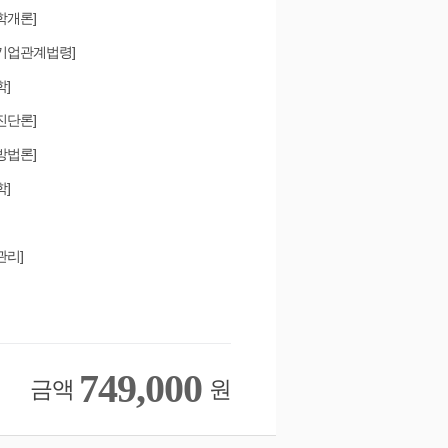
계학개론]
중소기업관계법령]
학]
업진단론]
사방법론]
학]
관리]
749,000
금액
원