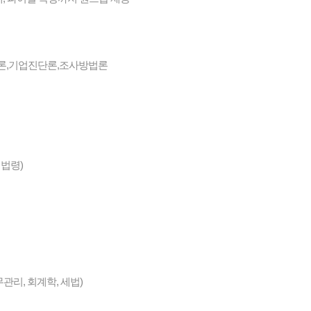
론,기업진단론,조사방법론
계법령)
무관리, 회계학, 세법)