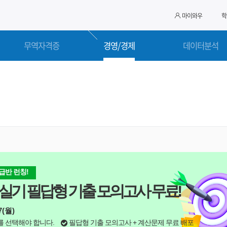
마이와우
학
무역자격증
경영/경제
데이터분석
환급반 런칭!
실기 필답형 기출 모의고사 무료!
7(월)
를 선택해야 합니다.
필답형 기출 모의고사 + 계산문제 무료 배포