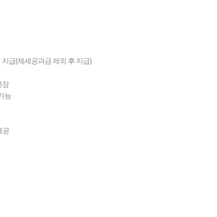
만원 지급(제세공과금 제외 후 지급)
연장
 가능
제공