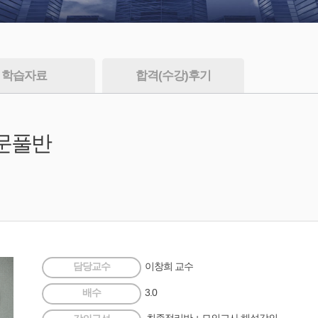
학습자료
합격(수강)후기
문풀반
담당교수
이창희 교수
배수
3.0