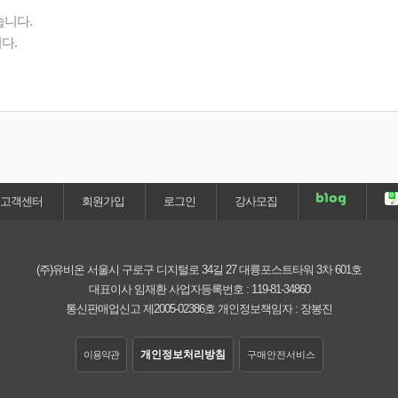
습니다.
다.
고객센터
회원가입
로그인
강사모집
(주)유비온
서울시 구로구 디지털로 34길 27 대륭포스트타워 3차 601호
대표이사 임재환
사업자등록번호 :
119-81-34860
통신판매업신고 제2005-02386호
개인정보책임자 : 장봉진
개인정보처리방침
이용약관
구매안전서비스