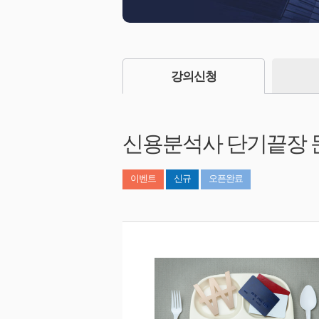
강의신청
신용분석사 단기끝장 
이벤트
신규
오픈완료