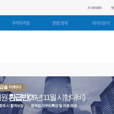
마이와우
학
무역자격증
경영/경제
데이터분석
 환급을 더하다
지원
환급반
(26년 11월 시험대비)
합격 시 합격보장
문제집,마무리특강 및 자료 제공