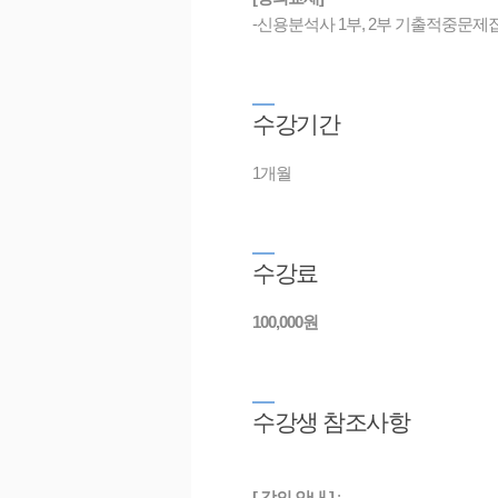
-신용분석사 1부, 2부 기출적중문제집
수
강기간
1개월
수
강료
100,000원
수
강생 참조사항
[ 강의 안내 ]
: