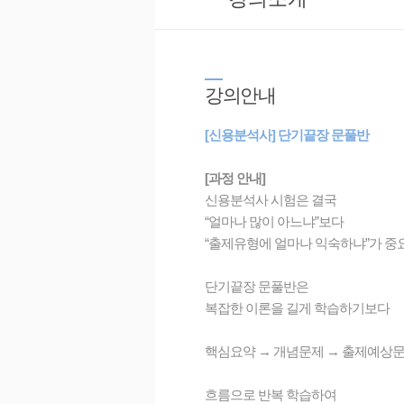
강
의안내
[신용분석사] 단기끝장 문풀반
[과정 안내]
신용분석사 시험은 결국
“얼마나 많이 아느냐”보다
“출제유형에 얼마나 익숙하냐”가 중
단기끝장 문풀반은
복잡한 이론을 길게 학습하기보다
핵심요약 → 개념문제 → 출제예상문
흐름으로 반복 학습하여