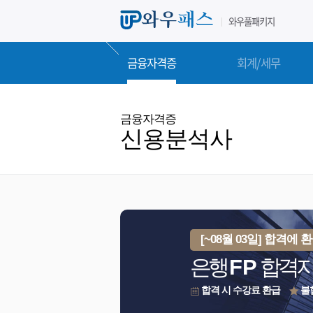
와우풀패키지
금융자격증
회계/세무
금융자격증
신용분석사
[~08월 03일] 합격에
은행
FP
합격
합격 시 수강료 환급
불