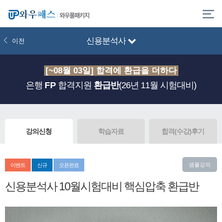
와우풀패키지
신용분석사
이전
[~08월 03일] 합격에 환급을 더하다
은행
FP
합격지원
환급반
(26년 11월 시험대비)
강의신청
학습자료
합격(수강)후기
샘플강의
이벤트
신규
오픈완료
신용분석사 10월시험대비 핵심압축 환급반