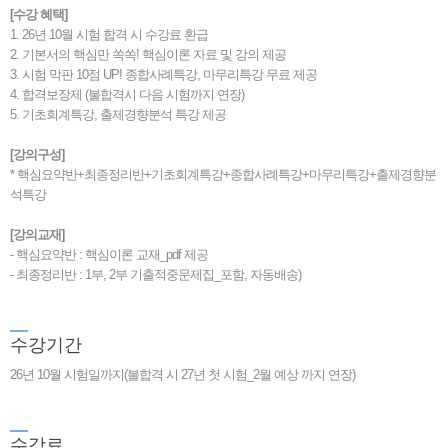
[수강 혜택]
1. 26년 10월 시험 합격 시 수강료 환급
2. 기본서의 핵심만 쏙쏙! 핵심이론 자료 및 강의 제공
3. 시험 막판 10점 UP! 종합사례특강, 마무리특강 무료 제공
4. 합격보장제 (불합격시 다음 시험까지 연장)
5. 기초회계특강, 출제경향분석 특강 제공
[강의구성]
* 핵심요약반+최종정리반+기초회계특강+종합사례특강+마무리특강+출제경향분
석특강
[강의교재]
- 핵심요약반 : 핵심이론 교재_pdf 제공
- 최종정리반 : 1부, 2부 기출적중문제집_포함, 자동배송)
수
강기간
26년 10월 시험일까지(불합격 시 27년 첫 시험_2월 예상 까지 연장)
수
강료