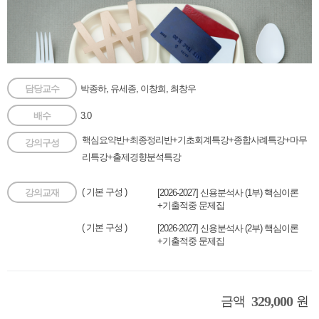
담당교수
박종하, 유세종, 이창희, 최창우
배수
3.0
핵심요약반+최종정리반+기초회계특강+종합사례특강+마무
강의구성
리특강+출제경향분석특강
( 기본 구성 )
강의교재
[2026-2027] 신용분석사 (1부) 핵심이론
+기출적중 문제집
( 기본 구성 )
[2026-2027] 신용분석사 (2부) 핵심이론
+기출적중 문제집
329,000
금액
원