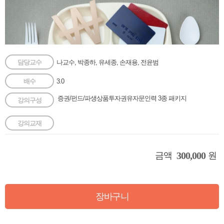
담당교수
나교수, 박종하, 유세종, 손재용, 전윤범
배수
3.0
증권/펀드/파생상품투자권유자문인력 3종 패키지
강의구성
강의교재
300,000
금액
원
장바구니