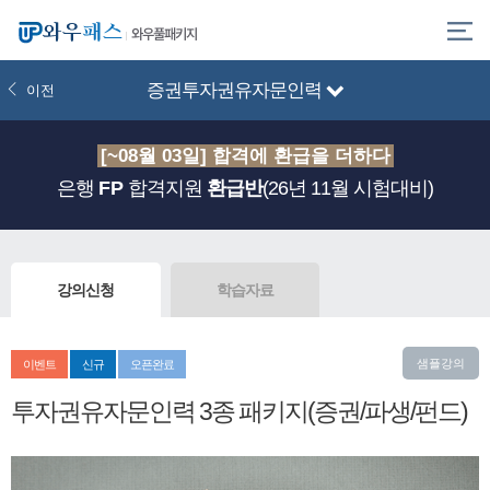
와우풀패키지
증권투자권유자문인력
이전
[~08월 03일] 합격에 환급을 더하다
은행
FP
합격지원
환급반
(26년 11월 시험대비)
강의신청
학습자료
샘플강의
이벤트
신규
오픈완료
투자권유자문인력 3종 패키지(증권/파생/펀드)