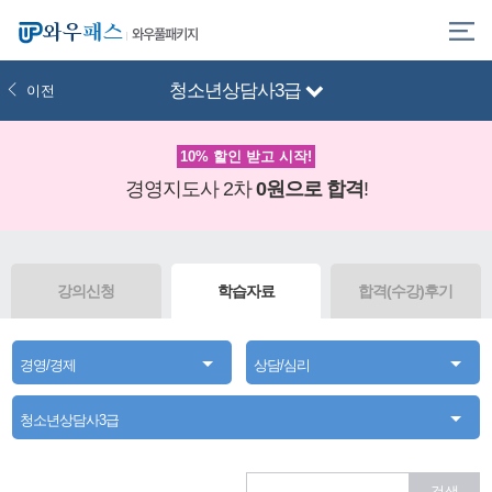
와우풀패키지
청소년상담사3급
이전
10% 할인 받고 시작!
경영지도사 2차
0원으로 합격
!
강의신청
학습자료
합격(수강)후기
경영/경제
상담/심리
청소년상담사3급