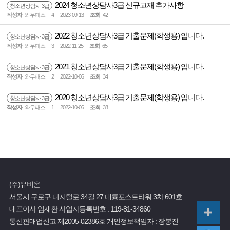
2024 청소년상담사3급 신규교재 추가사항
청소년상담사 3급
작성자
와우패스
4
2023-09-13
조회
42
2022 청소년상담사3급 기출문제(학생용) 입니다.
청소년상담사 3급
작성자
와우패스
3
2022-11-25
조회
65
2021 청소년상담사3급 기출문제(학생용) 입니다.
청소년상담사 3급
작성자
와우패스
2
2022-10-06
조회
34
2020 청소년상담사3급 기출문제(학생용) 입니다.
청소년상담사 3급
작성자
와우패스
1
2022-10-06
조회
38
(주)유비온
서울시 구로구 디지털로 34길 27 대륭포스트타워 3차 601호
대표이사 임재환
사업자등록번호 :
119-81-34860
통신판매업신고 제2005-02386호
개인정보책임자 : 장봉진