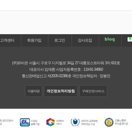
고객센터
회원가입
로그인
강사모집
(주)유비온
서울시 구로구 디지털로 34길 27 대륭포스트타워 3차 601호
대표이사 임재환
사업자등록번호 :
119-81-34860
통신판매업신고 제2005-02386호
개인정보책임자 : 장봉진
개인정보처리방침
이용약관
구매안전서비스