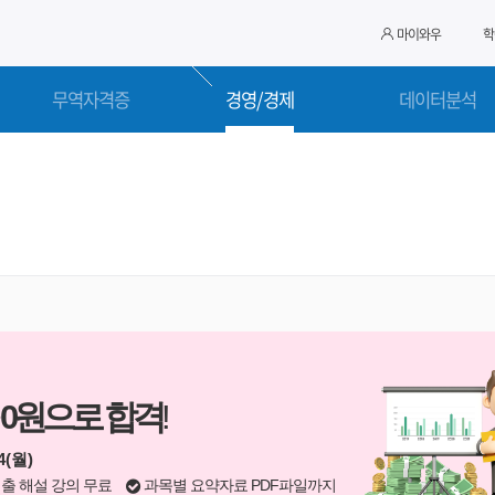
마이와우
학
무역자격증
경영/경제
데이터분석
0원으로 합격
!
4(월)
출 해설 강의 무료
과목별 요약자료 PDF파일까지