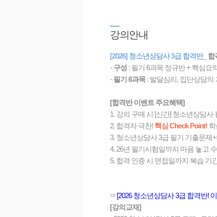
강
의안내
[2026] 청소년상담사 3급 합격반
_
합
-
구성
: 필기 6과목 정규반 + 핵심
-
필기 6과목
: 발달심리, 집단상담의 
[합격반 이벤트 주요혜택]
1. 강의 구매 시 [신간] 청소년상담사
2. 합격자 극찬!
핵심 Check Point!
학습
3. 청소년상담사 3급 필기 기출문제+
4. 26년 필기시험일까지 마음 놓고 수강
5. 합격 인증 시 면접일까지 복습 기간
☞
[2026 청소년상담사 3급 합격반!
[강의교재]