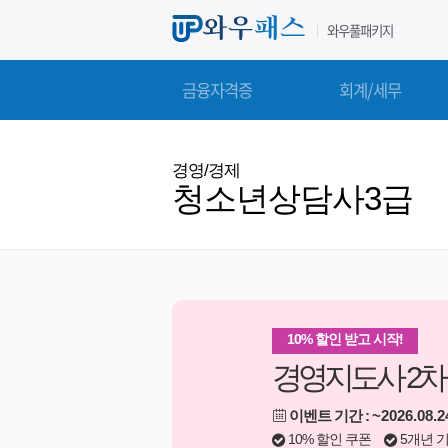
와우풀패키지
금융자격증
회계/세무
경영/경제
청소년상담사3급
10% 할인 받고 시작!
경영지도사 2차
이벤트 기간 :
~2026.08.2
10% 할인 쿠폰
5개년 기