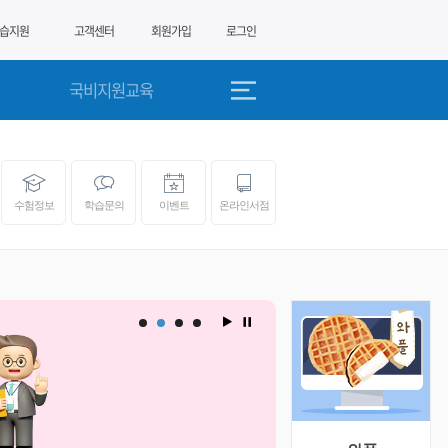
습지원
고객센터
회원가입
로그인
국비지원교육
수험정보
학습문의
이벤트
온라인서점
직업상담사
직업
이벤트 
2026