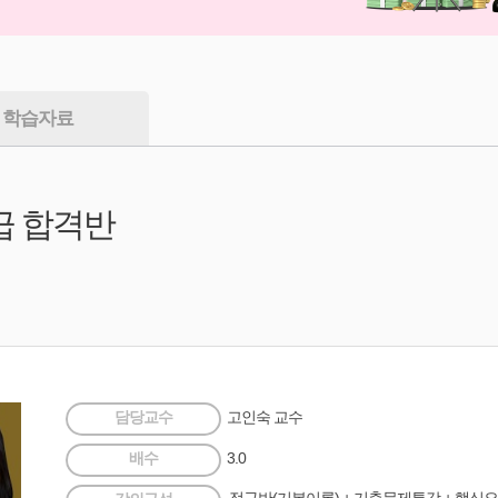
학습자료
3급 합격반
담당교수
고인숙 교수
배수
3.0