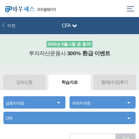
와우풀패키지
CFA
이전
2026년 8월시험 必 합격!
투자자산운용사
300% 환급
이벤트
강의신청
학습자료
합격(수강)후기
금융자격증
국제자격증
CFA