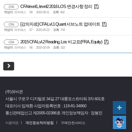
CFA level1, level2 2016 LOS 변경사항 정리
CFA
작성자
와우패스
68
2015-09-11
조회
402
[강의자료] CFA Lvl.1 Quant 서브노트 업데이트
CFA
작성자
와우패스
67
2015-05-22
조회
743
2015 CFA Lvl.2 Reading, Los 비교표(FRA, Equity)
CFA
작성자
와우패스
66
2015-02-09
조회
152
(주)유비온
서울시 구로구 디지털로 34길 27 대륭포스트타워 3차 601호
대표이사 임재환
사업자등록번호 :
119-81-34860
통신판매업신고 제2005-02386호
개인정보책임자 : 장봉진
이용약관
개인정보처리방침
구매안전서비스