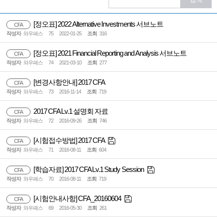
[정오표] 2022 Alternative Investments 서브노트
CFA
작성자
와우패스
75
2022-01-25
조회
316
[정오표] 2021 Financial Reporting and Analysis 서브노트
CFA
작성자
와우패스
74
2021-03-10
조회
277
[변경사항안내] 2017 CFA
CFA
작성자
와우패스
73
2016-11-14
조회
719
2017 CFA Lv.1 설명회 자료
CFA
작성자
와우패스
72
2016-09-26
조회
746
[시험접수방법] 2017 CFA
CFA
작성자
와우패스
71
2016-08-11
조회
604
[학습자료] 2017 CFA Lv.1 Study Session
CFA
작성자
와우패스
70
2016-08-11
조회
719
[시험안내사항] CFA_20160604
CFA
작성자
와우패스
69
2016-05-30
조회
261