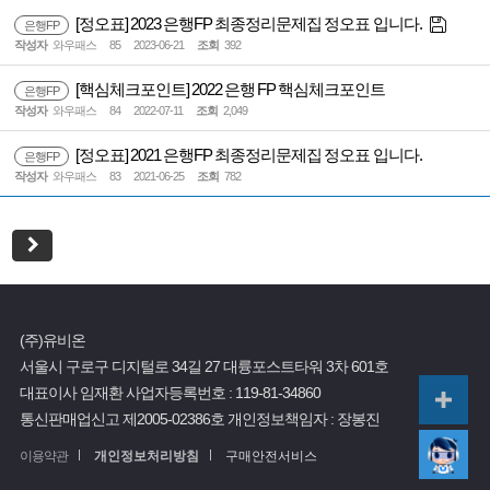
[정오표] 2023 은행FP 최종정리문제집 정오표 입니다.
은행FP
작성자
와우패스
85
2023-06-21
조회
392
[핵심체크포인트] 2022 은행 FP 핵심체크포인트
은행FP
작성자
와우패스
84
2022-07-11
조회
2,049
[정오표] 2021 은행FP 최종정리문제집 정오표 입니다.
은행FP
작성자
와우패스
83
2021-06-25
조회
782
(주)유비온
서울시 구로구 디지털로 34길 27 대륭포스트타워 3차 601호
대표이사 임재환
사업자등록번호 :
119-81-34860
통신판매업신고 제2005-02386호
개인정보책임자 : 장봉진
이용약관
개인정보처리방침
구매안전서비스