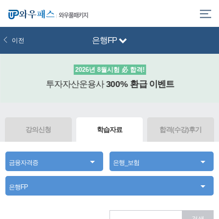
와우풀패키지
은행FP
이전
2026년 8월시험 必 합격!
투자자산운용사
300% 환급
이벤트
강의신청
학습자료
합격(수강)후기
금융자격증
은행_보험
은행FP