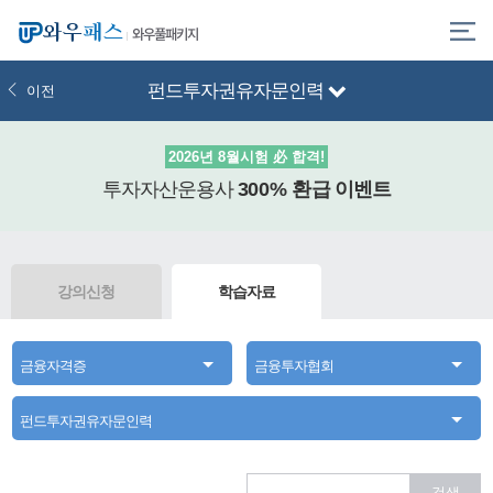
와우풀패키지
펀드투자권유자문인력
이전
2026년 8월시험 必 합격!
투자자산운용사
300% 환급
이벤트
강의신청
학습자료
금융자격증
금융투자협회
펀드투자권유자문인력