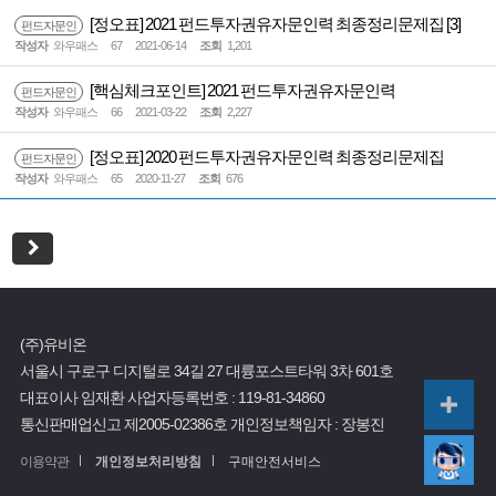
[정오표] 2021 펀드투자권유자문인력 최종정리문제집
[3]
펀드자문인
작성자
와우패스
67
2021-06-14
조회
1,201
[핵심체크포인트] 2021 펀드투자권유자문인력
펀드자문인
작성자
와우패스
66
2021-03-22
조회
2,227
[정오표] 2020 펀드투자권유자문인력 최종정리문제집
펀드자문인
작성자
와우패스
65
2020-11-27
조회
676
(주)유비온
서울시 구로구 디지털로 34길 27 대륭포스트타워 3차 601호
대표이사 임재환
사업자등록번호 :
119-81-34860
통신판매업신고 제2005-02386호
개인정보책임자 : 장봉진
이용약관
개인정보처리방침
구매안전서비스