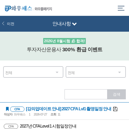
와우풀패키지
안내사항
이전
2026년 8월시험 必 합격!
투자자산운용사
300% 환급
이벤트
전체
전체
[강의업데이트 안내] 2027 CFA Lvl1 촬영일정 안내
CFA
작성자
와우패스
1
2026-07-27
조회
11
2027년 CFA Level 1 시험일정안내
CFA