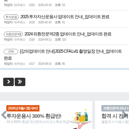
작성자
와우패스
1020
2025-03-18
조회
53
2025 투자자산운용사 업데이트 안내_업데이트 완료
투자운용
작성자
와우패스
1019
2025-02-19
조회
91
2024 외환전문역2종 업데이트 안내_업데이트 완료
외환전문역II
작성자
와우패스
1018
2024-09-12
조회
110
[강의업데이트 안내] 2025 CFA Lvl1 촬영일정 안내_업데이트
CFA
완료
작성자
와우패스
1017
2024-08-16
조회
85
2026년 8월시험 대비!
외환전문역 26년 
투자운용사 300% 환급반!
합격 시 전액
최대 300% 환급! 계산문제,모의고사 특강 제공!
불합격 시 다음 시험