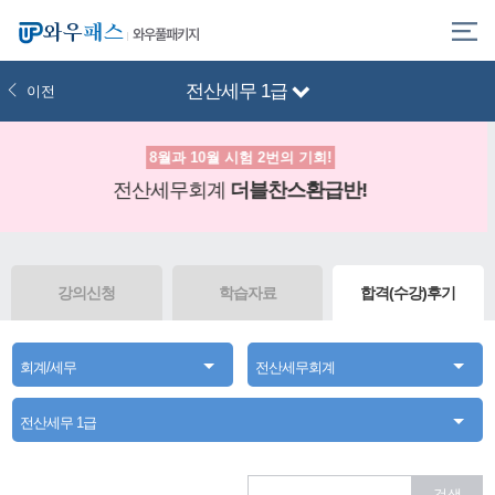
와우풀패키지
전산세무 1급
이전
8월과 10월 시험 2번의 기회!
전산세무회계
더블찬스환급반!
강의신청
학습자료
합격(수강)후기
회계/세무
전산세무회계
전산세무 1급