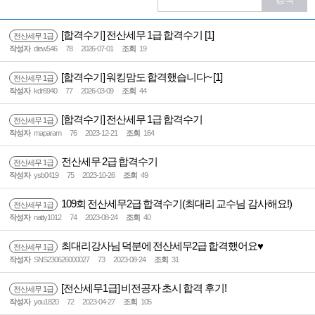
[합격수기] 전산세무 1급 합격수기
[1]
전산세무 1급
작성자
diew546
78
2026-07-01
조회
19
[합격수기] 워킹맘도 합격했습니다~
[1]
전산세무 1급
작성자
kdr6940
77
2026-03-09
조회
44
[합격수기] 전산세무 1급 합격수기
전산세무 1급
작성자
maparam
76
2023-12-21
조회
164
전산세무 2급 합격수기
전산세무 1급
작성자
ysb0419
75
2023-10-26
조회
49
109회 전산세무2급 합격수기(최대리 교수님 감사해요!)
전산세무 1급
작성자
natty1012
74
2023-08-24
조회
40
최대리강사님 덕분에 전산세무2급 합격했어요♥
전산세무 1급
작성자
SNS230626000027
73
2023-08-24
조회
31
[전산세무1급] 비전공자 초시 합격 후기!
전산세무 1급
작성자
you1820
72
2023-04-27
조회
105