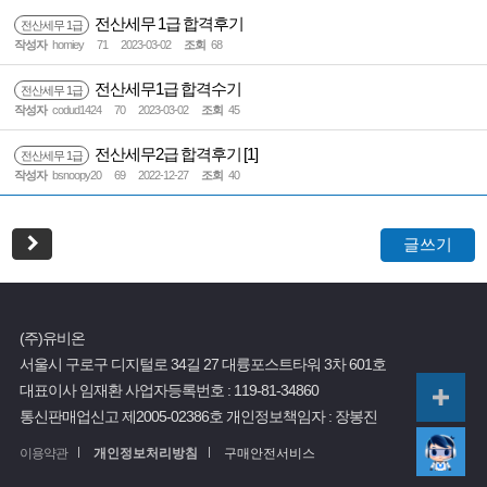
전산세무 1급 합격후기
전산세무 1급
작성자
homiey
71
2023-03-02
조회
68
전산세무1급 합격수기
전산세무 1급
작성자
codud1424
70
2023-03-02
조회
45
전산세무2급 합격후기
[1]
전산세무 1급
작성자
bsnoopy20
69
2022-12-27
조회
40
글쓰기
(주)유비온
서울시 구로구 디지털로 34길 27 대륭포스트타워 3차 601호
대표이사 임재환
사업자등록번호 :
119-81-34860
통신판매업신고 제2005-02386호
개인정보책임자 : 장봉진
이용약관
개인정보처리방침
구매안전서비스