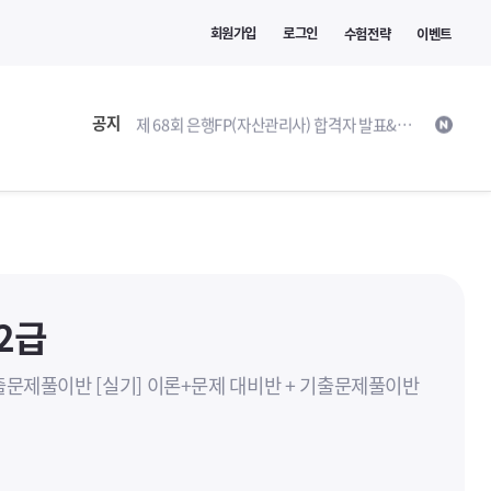
회원가입
로그인
수험전략
이벤트
2026 제13회 빅데이터분석기사(필기) 시험접수 안내
공지
제 68회 은행FP(자산관리사) 합격자 발표&환급 안내
합격)수기
2급
기출문제풀이반 [실기] 이론+문제 대비반 + 기출문제풀이반