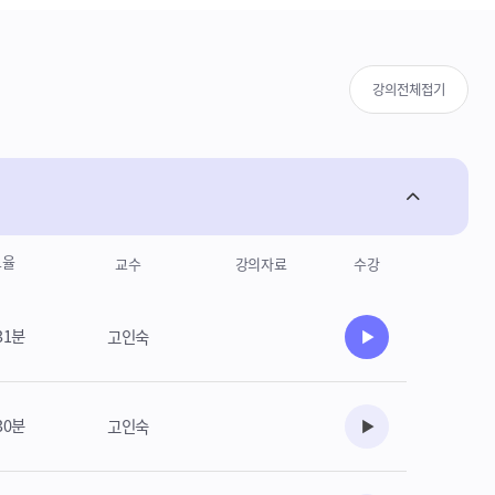
의 경우 학습자료실 또는 공지를 확인 해 주세요(경로: 학
개별 과정 게시판)
강의전체접기
도율
교수
강의자료
수강
31분
고인숙
수강준비
30분
고인숙
수강준비