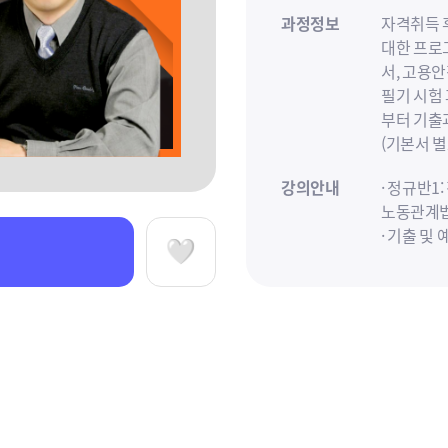
과정정보
자격취득 
대한 프로
서, 고용
필기 시험
부터 기출
(기본서 별
강의안내
· 정규반1
노동관계법규
· 기출 
· 정규반2
찜하기
* 2025
업지원 과
** CBT
업상담학 
참고사항
직상 필
료로 진