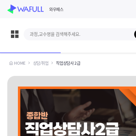
WASUB 자격증 구독
와우패스
과정,교수명 검색
강의보기
교재신청
스킵 네비게이션
선택바
HOME
상담/취업
직업상담사 2급
과정정보
수강안내