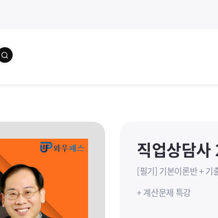
학습자료
교수소개
수강(
직업상담사 
[필기] 기본이론반 + 
+ 계산문제 특강