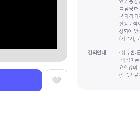
인 신용상
를 담당하
본 자격 
신용분석사 
성되어 있
(기본서, 
강의안내
· 정규반
· 핵심이
요약강의
(학습자료
· 최종정
찜하기
· 마무리특
참고사항
26년 시
정규이론반
최종정리반
핵심이론반,