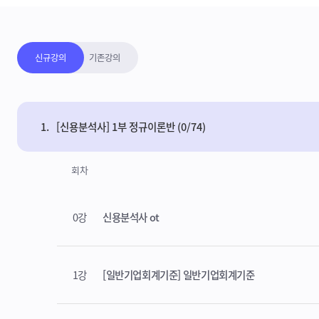
강의보기목록
신규강의
기존강의
1.
[신용분석사] 1부 정규이론반 (0/74)
회차
0강
신용분석사 ot
1강
[일반기업회계기준] 일반기업회계기준