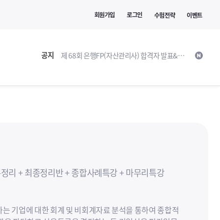
회원가입
로그인
수험전략
이벤트
공지
제 68회 은행FP(자산관리사) 합격자 발표&환급 안내
합격)수기
론정리 + 최종정리반 + 종합사례특강 + 마무리특강
는 기업에 대한 회계 및 비회계자료 분석을 통하여 종합적