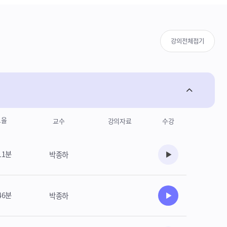
강의전체접기
도율
교수
강의자료
수강
11분
박종하
수강준비
46분
박종하
수강준비