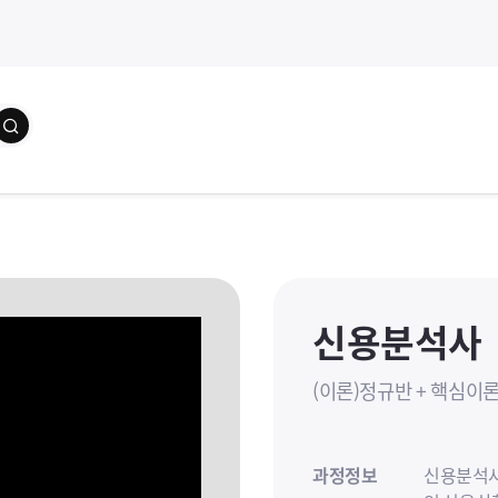
학습자료
교수소개
수강(
신용분석사
(이론)정규반 + 핵심이
과정정보
신용분석사