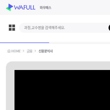
WASUB 자격증 구독
와우패스
과정,교수명 검색
강의보기
교재신청
스킵 네비게이션
선택바
HOME
금융
신용분석사
과정정보
수강안내