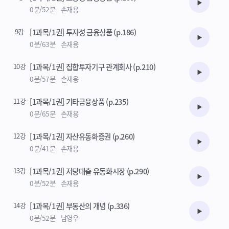
수강준비
0분/52분
손재용
9강
[1과목/1권] 투자성 금융상품 (p.186)
수강준비
0분/63분
손재용
10강
[1과목/1권] 집합투자기구 관계회사 (p.210)
수강준비
0분/57분
손재용
11강
[1과목/1권] 기타금융상품 (p.235)
수강준비
0분/65분
손재용
12강
[1과목/1권] 자산유동화증권 (p.260)
수강준비
0분/41분
손재용
13강
[1과목/1권] 저당대출 유동화시장 (p.290)
수강준비
0분/52분
손재용
14강
[1과목/1권] 부동산의 개념 (p.336)
수강준비
0분/52분
남영우