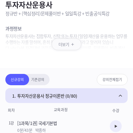
투자자산운용사
정규반 + (핵심정리)문제풀이반 + 일일특강 + 빈출공식특강
과정정보
투자자산운용사는 집합투자, 신탁 또는 투자 (일임)재산을 운용하는 업무를
수행하는 자를 말하며, 흔히 펀드매니저 자격이라고 알려져 있습니
더보기
다.>br/>본 자격대비 과정은 기본이론부터 핵심이론, 문제풀이, 빈출계산
공식까지 투자자산운용사 합격을 위해 필요한 모든 과정을 담은 Full
패키지강의 상세영역
package 구성되어 있습니다.
(기본서, 문제집 별도 구매)
강의안내
강의보기목록
신규강의
기존강의
강의전체접기
· 정규반: 금융투자협회에서 출간 된 기본서로 진행되는 이론강의
· 핵심정리문제풀이반: 실전연습. 출제경향 분석 및 예상문제를 압축하여 제
시
1.
투자자산운용사 정규이론반 (0/80)
· 일일특강: 시험 전 핵심사항을 최종 점검(학습자료 제공)
교육과정
회차
수강
참고사항
· 신규강의 업데이트 완료되었습니다.
1강
[1과목/1권] 국세기본법
· 핵심정리문제풀이는 와우패스 문제집으로 진행됩니다.(문제집 별도구매)
수강준비
0분/43분
박종하
· 특강은 강의실 내 첨부된 pdf 파일로 진행됩니다.