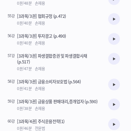
수강준비
0분/48분
손재용
55강
[3과목/3권] 협회규정 (p.472)
수강준비
0분/40분
손재용
56강
[3과목/3권] 투자광고 (p.490)
수강준비
0분/40분
손재용
57강
[3과목/3권] 파생결합증권 및 파생결합사채
수강준비
(p.517)
0분/47분
손재용
58강
[3과목/3권] 금융소비자보호법 (p.564)
수강준비
0분/41분
손재용
59강
[3과목/3권] 금융상품 판매대리,증개업자 (p.590)
수강준비
0분/38분
손재용
60강
[3과목/4권] 주식운용전략(1)
수강준비
0분/46분
전윤범