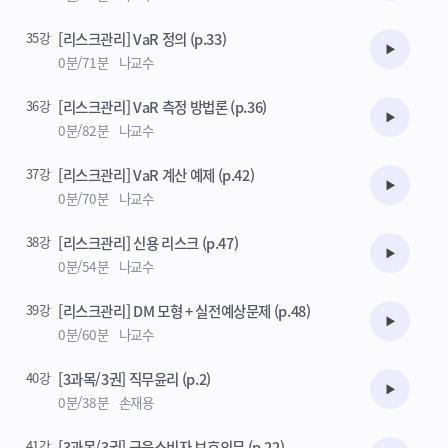
35강
[리스크관리] VaR 정의 (p.33)
수강준비
0분/71분
나교수
36강
[리스크관리] VaR 측정 방법론 (p.36)
수강준비
0분/82분
나교수
37강
[리스크관리] VaR 계산 예제 (p.42)
수강준비
0분/70분
나교수
38강
[리스크관리] 신용 리스크 (p.47)
수강준비
0분/54분
나교수
39강
[리스크관리] DM 모형 + 실전예상문제 (p.48)
수강준비
0분/60분
나교수
40강
[3과목/3권] 직무윤리 (p.2)
수강준비
0분/38분
손재용
41강
[3과목/3권] 금융소비자 보호의무 (p.22)