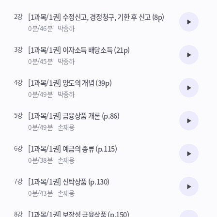
2강
[1과목/1권] 수정신고, 경정청구, 기한 후 신고 (8p)
수강준비
0분/46분
박종하
3강
[1과목/1권] 이자소득 배당소득 (21p)
수강준비
0분/45분
박종하
4강
[1과목/1권] 양도의 개념 (39p)
수강준비
0분/49분
박종하
5강
[1과목/1권] 금융상품 개론 (p.86)
수강준비
0분/49분
손재용
6강
[1과목/1권] 예금의 종류 (p.115)
수강준비
0분/38분
손재용
7강
[1과목/1권] 신탁상품 (p.130)
수강준비
0분/43분
손재용
8강
[1과목/1권] 보장성 금융상품 (p.150)