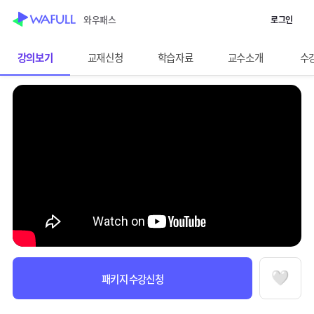
WASUB 자격증 구독
와우패스
로그인
스킵 네비게이션
이전화면보기
투자자산운용사
강의보기
교재신청
학습자료
교수소개
수
선택바
과정정보
수강안내
패키지 수강신청
찜