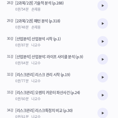
28강
[2과목/2권] 기술적 분석 (p.288)
수강준비
0분/54분
손재용
29강
[2과목/2권] 패턴 분석 (p.318)
수강준비
0분/48분
손재용
30강
[산업분석] 산업분석 시작 (p.1)
수강준비
0분/87분
나교수
31강
[산업분석] 산업분석: 라이프 사이클 분석 (p.9)
수강준비
0분/64분
나교수
32강
[리스크관리] 리스크 관리 시작 (p.19)
수강준비
0분/77분
나교수
33강
[리스크관리] 오렌지 카운터 파산사건 (p.24)
수강준비
0분/60분
나교수
34강
[리스크관리] 리스크특정치 비교 (p.30)
수강준비
0분/61분
나교수