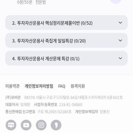
수강준비
0분/53분
전윤범
2.
투자자산운용사 핵심정리문제풀이반 (0/52)
3.
투자자산운용사 족집게 일일특강 (0/20)
4.
투자자산운용사 계산문제 특강 (0/1)
이용약관
개인정보처리방침
FAQ
원격지원
(주)유비온
주소
08378 서울시 구로구 디지털로 34길 대륭포스트타워3차 6층 601호
대표이사
임재환
사업자 등록번호
119-81-34860
통신판매업 신고번호
구로 제 2005-02386호
개인정보책임자
장봉진