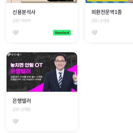
신용분석사
외환전문역1종
금융│박종하
금융│손재용
Standard
찜하기
찜하기
강의상세보기
은행텔러
금융│손재용
찜하기