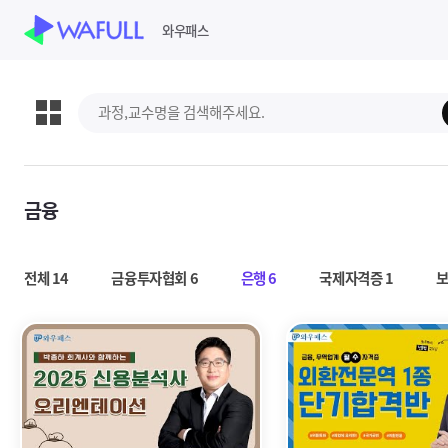
WASUB 자격증 구독
와우패스
과정,교수명 검색
스킵 네비게이션
금융
강의목록
전체
14
금융투자협회
6
은행
6
국제자격증
1
강의상세보기
강의상세보기