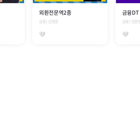
외환전문역2종
금융DT
금융│김영훈
금융│전윤
찜하기
찜