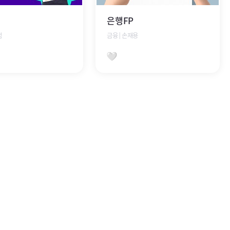
은행FP
범
금융│손재용
하기
찜하기