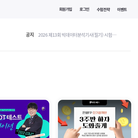
회원가입
로그인
수험전략
이벤트
공지
2026 제13회 빅데이터분석기사(필기) 시험접수 안내
기
강의상세보기