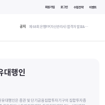
회원가입
로그인
수험전략
이벤트
공지
제 68회 은행FP(자산관리사) 합격자 발표&환급 안내
합격)수기
유대행인
유대행인은 증권 및 단기금융집합투자기구의 집합투자증