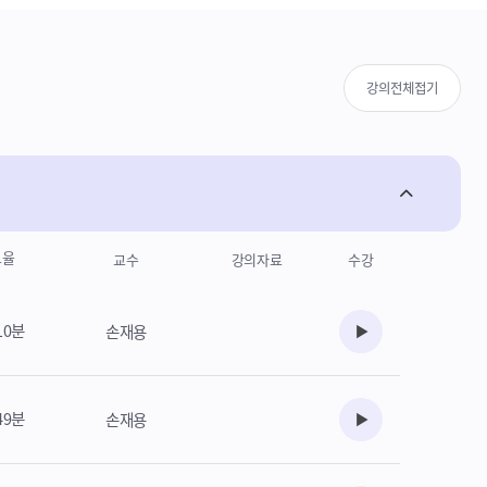
강의전체접기
도율
교수
강의자료
수강
10분
손재용
수강준비
49분
손재용
수강준비