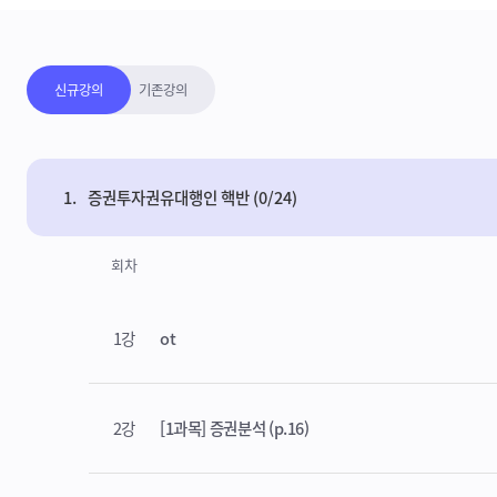
강의보기목록
신규강의
기존강의
1.
증권투자권유대행인 핵반 (0/24)
회차
1강
ot
2강
[1과목] 증권분석 (p.16)