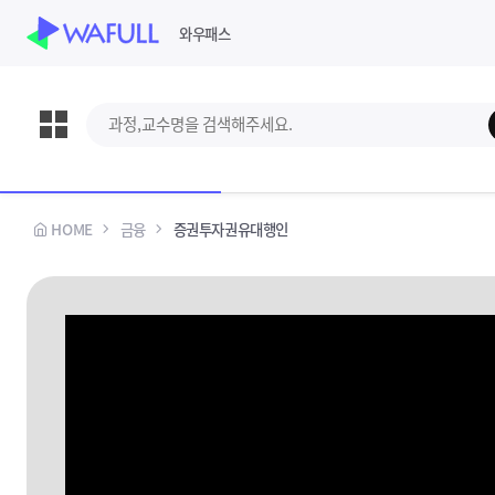
WASUB 자격증 구독
와우패스
과정,교수명 검색
강의보기
교재신청
스킵 네비게이션
선택바
HOME
금융
증권투자권유대행인
과정정보
수강안내