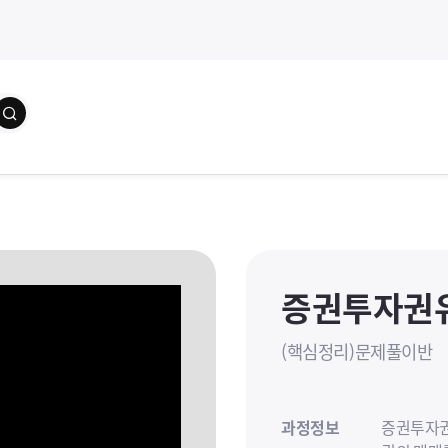
학습자료
교수소개
수강(
증권투자권
(핵심정리)문제풀이반
과정정보
증권투자권