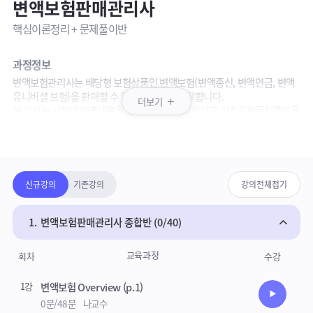
변액보험판매관리사
핵심이론정리 + 문제풀이반
과정정보
변액보험관리사는 배당형 보험상품인 변액보험(변액종신, 변액연금, 변액
유니버셜 보험)을 판매할 수 있는 전문인력을 말합니다.
더보기
본 강의는 시험에 빈출내용을 위주로 이론을 학습하고 기출유형문제풀이로
한번에 마무리하는 단기합격에 적합한 One-Stop pass 구성되어 있습니
패키지강의 상세영역
다.
(문제집 별도 구매)
강의안내
강의보기목록
신규강의
기존강의
강의전체접기
· 핵심이론정리: 출제경향을 분석, 시험에 빈출되는 핵심이론 강의
· 문제풀이반: 예상문제를 압축하여 제시하는 실전강의
1.
변액보험판매관리사 종합반 (0/40)
참고사항
강의 업데이트 완료되었습니다.
교육과정
회차
수강
강의는 와우패스 핵심요약 및 문제집으로 진행됩니다.
1강
변액보험 Overview (p.1)
수강준비
0분/48분
나교수