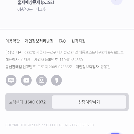
수강준비
출제예상문제 (p.192)
0분/40분
나교수
이용약관
개인정보처리방침
FAQ
원격지원
(주)유비온
주소
08378 서울시 구로구 디지털로 34길 대륭포스트타워3차 6층 601호
대표이사
임재환
사업자 등록번호
119-81-34860
통신판매업 신고번호
구로 제 2005-02386호
개인정보책임자
장봉진
고객센터
1600-0072
상담예약하기
COPYRIGHT© 2023 Ubion CO.LTD.ALL RIGHTS RESERVED