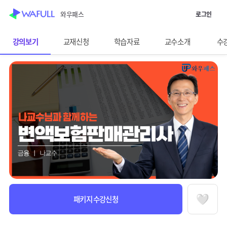
WASUB 자격증 구독
와우패스
로그인
스킵 네비게이션
이전화면보기
변액보험판매관리사
강의보기
교재신청
학습자료
교수소개
수
선택바
과정정보
수강안내
패키지 수강신청
찜