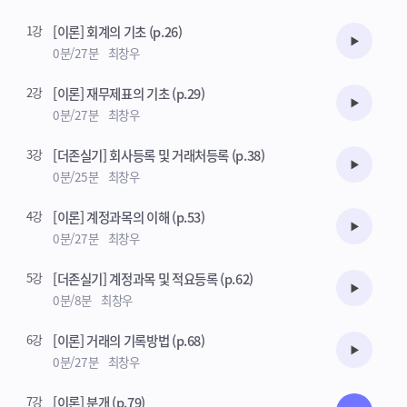
기출문제반은 학습자료 게시판에 업로드된 기출자료로 진행됩니다.
1강
[이론] 회계의 기초 (p.26)
수강준비
0분/27분
최창우
2강
[이론] 재무제표의 기초 (p.29)
수강준비
0분/27분
최창우
3강
[더존실기] 회사등록 및 거래처등록 (p.38)
수강준비
0분/25분
최창우
4강
[이론] 계정과목의 이해 (p.53)
수강준비
0분/27분
최창우
5강
[더존실기] 계정과목 및 적요등록 (p.62)
수강준비
0분/8분
최창우
6강
[이론] 거래의 기록방법 (p.68)
수강준비
0분/27분
최창우
7강
[이론] 분개 (p.79)