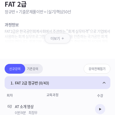
FAT 2급
정규반 + 기출문제풀이반 + (실기)핵심50선
과정정보
FAT2급은 한국공인회계사회에서 주관하는 "회계 실무자격"으로 기업에서
사용하는 회계 실무프로그램의 회계 처리 능력을 인증하는 국가공인 회계
더보기
실무자격입니다. 회계기본 순환 과정을 이해하고 증빙관리 및 상거래 활동
에서 발생하는 회계정보의 활용 능력을 평가하는 시험입니다. (시험 주관 :
패키지강의 상세영역
한국공인회계사협회, 비대면으로 매월 실시)
평가 범위는 회계원리, 기초정보관리, 일반거래입력, 전표수정, 결산, 회계
정보분석로 구성되어 있습니다.
강의보기목록
신규강의
기존강의
강의전체접기
강의안내
· 정규반: 기본서를 토대로한 이론+실무 강의
· 기출문제풀이반: 기출문제 문항해설과 실전연습
1.
FAT 2급 정규반 (0/43)
· FAT실기 핵심50선: AT 실기에 취약한 학습자를 위하여 제작된 더존실기
시험 주요 출제 유형 풀이(학습자료 제공)
교육과정
회차
수강
참고사항
0강
AT 소개 영상
23.08월 비대면 시험 변경내용을 반영하였습니다.
수강준비
0분/8분
최창우
정규반은 와우패스에서 출간한 FAT2급 기본서(1권)로 진행됩니다.