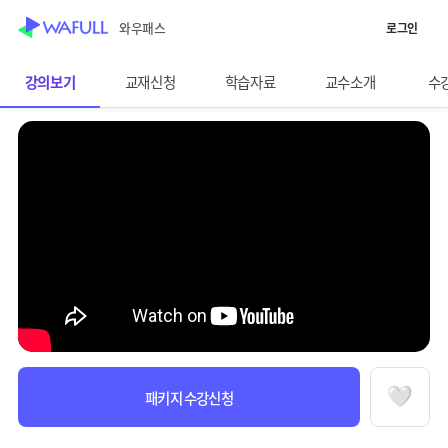
WASUB 자격증 구독
와우패스
로그인
스킵 네비게이션
이전화면보기
FAT 2급
강의보기
교재신청
학습자료
교수소개
수
선택바
과정정보
수강안내
패키지 수강신청
찜