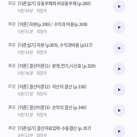
33강
[더존실기] 유동부채와 비유동부채 (p.280)
수강준비
0분/34분
최창우
34강
[이론] 자본(p.300) / 수익과 비용(p.308)
수강준비
0분/31분
최창우
35강
[더존실기] 자본 (p305), 수익과비용 (p317)
수강준비
0분/18분
최창우
36강
[이론] 결산이론(1)- 분개,전기,시산표 (p.328)
수강준비
0분/36분
최창우
37강
[이론] 결산이론(2)- 자산의 결산 (p.336)
수강준비
0분/27분
최창우
38강
[이론] 결산이론(3)- 손익의 결산 (p.340)
수강준비
0분/31분
최창우
39강
[더존실기] 결산자료입력-수동결산 (p.357)
수강준비
0분/13분
최창우