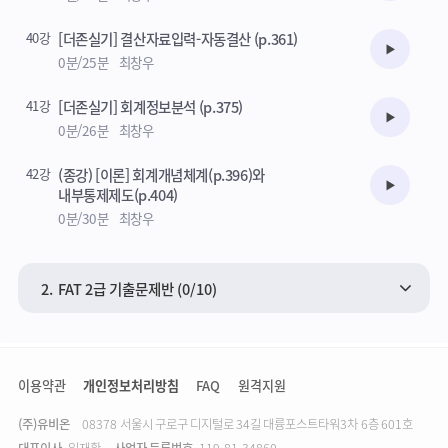
40강
[더존실기] 결산자료입력-자동결산 (p.361)
수강준비
0분/25분
최창우
41강
[더존실기] 회계정보분석 (p.375)
수강준비
0분/26분
최창우
42강
(종강) [이론] 회계개념체계(p.396)와
수강준비
내부통제제도(p.404)
0분/30분
최창우
2.
FAT 2급 기출문제반 (0/10)
이용약관
개인정보처리방침
FAQ
원격지원
(주)유비온
주소
08378 서울시 구로구 디지털로 34길 대륭포스트타워3차 6층 601호