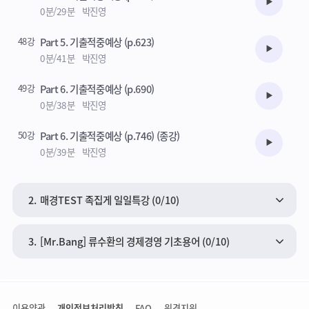
수강준비
0분/29분
박진영
48강
Part 5. 기출적중예상 (p.623)
수강준비
0분/41분
박진영
49강
Part 6. 기출적중예상 (p.690)
수강준비
0분/38분
박진영
50강
Part 6. 기출적중예상 (p.746) (종강)
수강준비
0분/39분
박진영
2.
매경TEST 족집게 일일특강 (0/10)
3.
[Mr.Bang] 류수환의 경제경영 기초용어 (0/10)
이용약관
개인정보처리방침
FAQ
원격지원