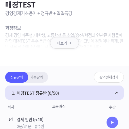
매경TEST
경영경제기초용어 + 정규반 + 일일특강
과정정보
경제·경영 취준생, 대학생, 고등학생 등 취업/승진/학점과 연관된 사람들이
라면 매경TEST 우수 등급 이상을 받아두면 좋다. 그밖에 경영이나 회계, 일
더보기
반 사무 직종에 종사하는 사람들에게도 유용한 자격증입니다.
매경TEST 우대 기업으로 한국은행, 한국남동발전, 교보생명 등 100여개의
패키지강의 상세영역
대기업과 금융사가 있고, 기업에서 뿐 아니라 학점은행제를 활용할 수도 있
습니다.
(기본서 별도 구매)
강의보기목록
신규강의
기존강의
강의전체접기
강의안내
· 경영경제기초용어: 본 강의 전 경제+경영 기초 이론 습득
· 정규반: 매경TEST 이론 강의
1.
매경TEST 정규반 (0/50)
· 일일특강: OX 문제로 핵심 이론과 문제 유형 정리
· 기출문제풀이: 기출 해설 강의
교육과정
회차
수강
참고사항
1강
경제 일반 (p.16)
경영경제기초용어, 일일특강의 경우 pdf 학습자료로 진행됩니다.
수강준비
0분/34분
류수환
정규강의는 기본서로 진행됩니다.