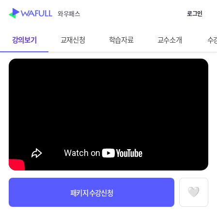
WASUB 자격증 구독
와우패스
로그인
스킵 네비게이션
이전화면보기
매경TEST
강의보기
교재신청
학습자료
교수소개
수
선택바
과정정보
수강안내
패키지 수강신청
찜