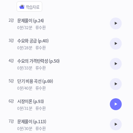
2강
문제풀이 (p.24)
수강준비
0분/32분
류수환
3강
수요와 공급 (p.40)
수강준비
0분/28분
류수환
4강
수요의 가격탄력성 (p.50)
수강준비
0분/33분
류수환
5강
단기 비용 곡선 (p.69)
수강준비
0분/40분
류수환
6강
시장이론 (p.93)
수강준비
0분/31분
류수환
7강
문제풀이 (p.113)
수강준비
0분/30분
류수환