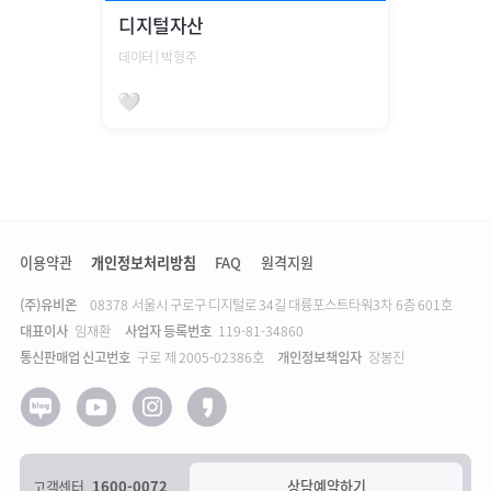
디지털자산
데이터│박형주
찜하기
이용약관
개인정보처리방침
FAQ
원격지원
(주)유비온
주소
08378 서울시 구로구 디지털로 34길 대륭포스트타워3차 6층 601호
대표이사
임재환
사업자 등록번호
119-81-34860
통신판매업 신고번호
구로 제 2005-02386호
개인정보책임자
장봉진
고객센터
1600-0072
상담예약하기