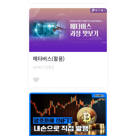
찜하기
강의상세보기
메타버스(활용)
데이터│박형주
찜하기
강의상세보기