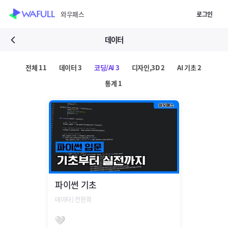
WASUB 자격증 구독
와우패스
로그인
스킵 네비게이션
이전화면보기
데이터
강의목록
전체
11
데이터
3
코딩/AI
3
디자인,3D
2
AI 기초
2
통계
1
강의상세보기
파이썬 기초
데이터│전현희