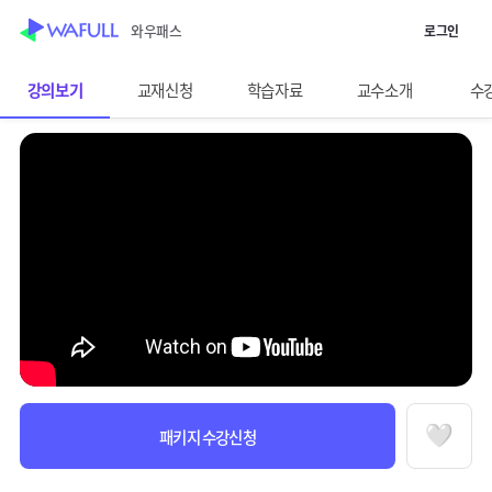
WASUB 자격증 구독
와우패스
로그인
스킵 네비게이션
이전화면보기
분개연습
강의보기
교재신청
학습자료
교수소개
수
선택바
과정정보
수강안내
패키지 수강신청
찜