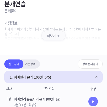
분개연습
문제풀이
과정정보
회계자격 이론과 실습에서 가장 빈출되는 분개 필수 유형에 대해 학습하는
강의입니다.
더보기
주요 계정과목에 대한 필수 분개 100선 강의를 통하여 분개를 기초를 튼튼
히 하실 수 있습니다. 또한 전산회계, AT 등 실습형 시험에서 자주 출제되는
패키지강의 상세영역
유형으로 구성되어 실기시험전 복습을 위한 강의로도 추천드립니다.
강의안내
강의보기목록
· 문제풀이: 기본 분개 연습문제풀이(100문제)
신규강의
기존강의
강의전체접기
참고사항
기본서 없이 학습자료로 수강 하실 수 있습니다.
1.
회계원리 분개 100선 (0/5)
※ 해당 강의는 평생교육바우처 수료 이수 과정으로 인정되지 않습니다.
교육과정
회차
수강
이 점 유의해주시기 바랍니다.
1강
회계원리 홀로서기 분개100선_1편
수강준비
0분/14분
최창우