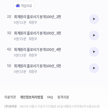
2강
회계원리 홀로서기 분개100선_2편
수강준비
0분/11분
최창우
3강
회계원리 홀로서기 분개100선_3편
수강준비
0분/15분
최창우
4강
회계원리 홀로서기 분개100선_4편
수강준비
0분/13분
최창우
5강
회계원리 홀로서기 분개100선_5편
수강준비
0분/15분
최창우
이용약관
개인정보처리방침
FAQ
원격지원
(주)유비온
주소
08378 서울시 구로구 디지털로 34길 대륭포스트타워3차 6층 601호